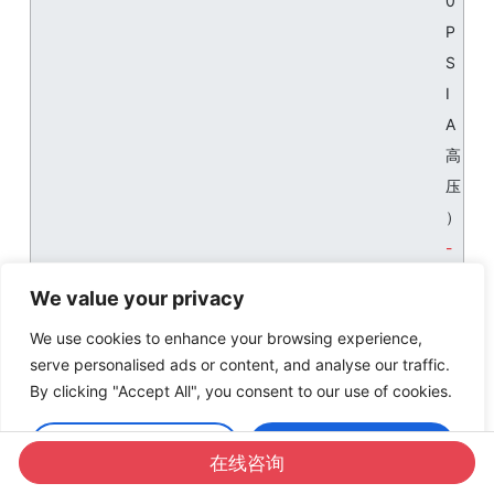
0
P
S
I
A
高
压
）
精
We value your privacy
度
We use cookies to enhance your browsing experience,
：
serve personalised ads or content, and analyse our traffic.
±
By clicking "Accept All", you consent to our use of cookies.
读
数
Customise
Accept All
在线咨询
的