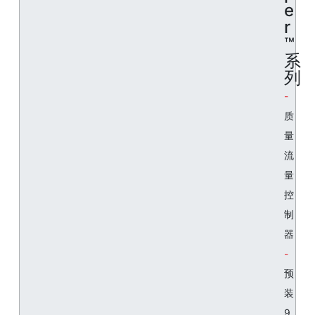
e
r
™
系
列
质
量
流
量
控
制
器
预
装
9