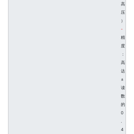
高
压
）
精
度
：
高
达
±
读
数
的
0
.
4