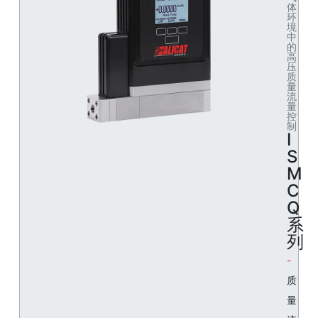
体
环
境
中
的
高
压
质
量
流
量
控
制
I
S
M
C
Q
系
列
质
量