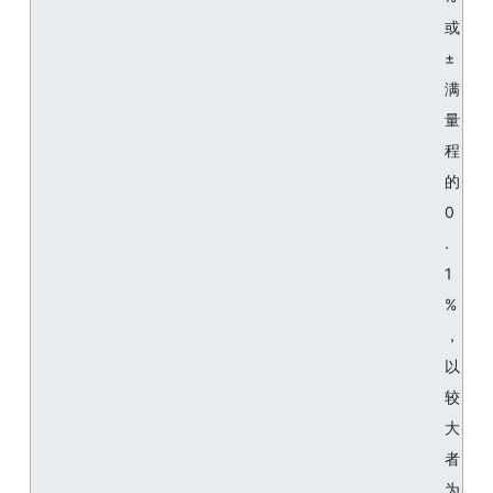
或
±
满
量
程
的
0
.
1
%
，
以
较
大
者
为