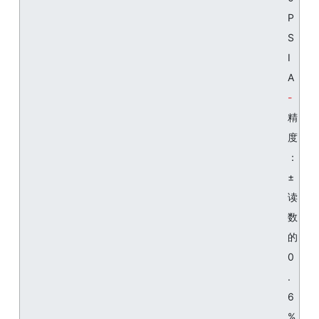
P
S
I
A
精
度
：
±
读
数
的
0
.
6
%