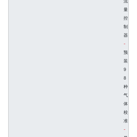
流
量
控
制
器
预
装
9
8
种
气
体
校
准