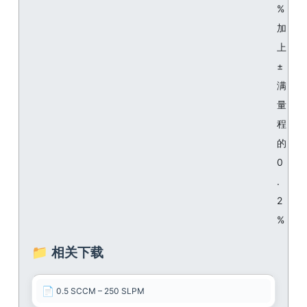
%
加
上
±
满
量
程
的
0
.
2
%
📁 相关下载
📄
0.5 SCCM – 250 SLPM