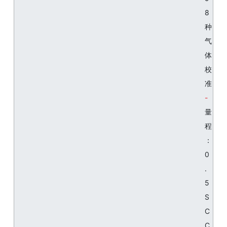
8
种
气
体
校
准
量
程
：
0
.
5
S
C
C