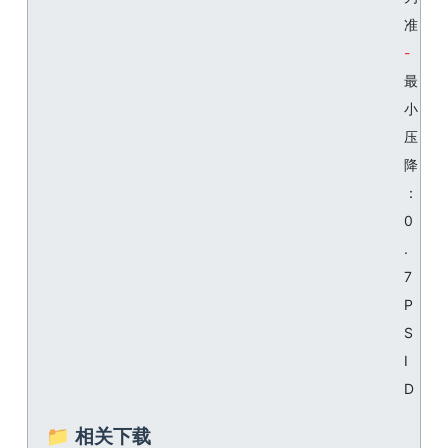
准
最
小
压
降
：
0
.
7
P
S
I
D
📁 相关下载