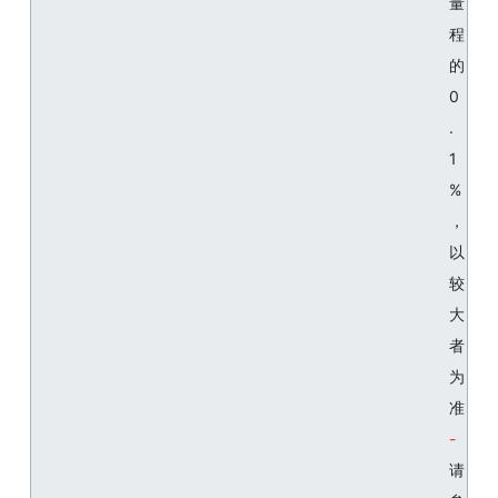
量
程
的
0
.
1
%
，
以
较
大
者
为
准
请