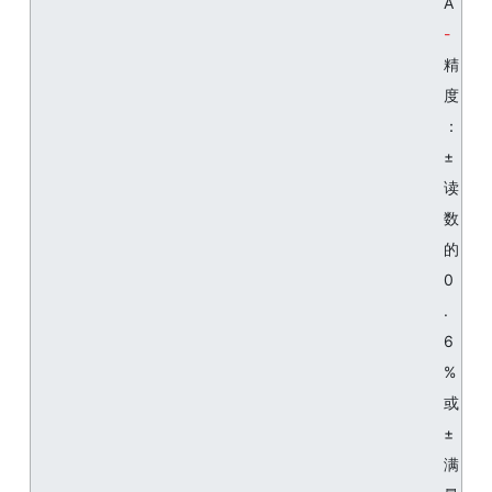
A
精
度
：
±
读
数
的
0
.
6
%
或
±
满