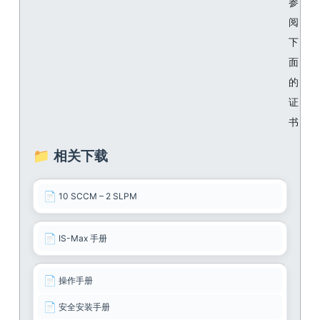
参
阅
下
面
的
证
书
📁 相关下载
📄
10 SCCM – 2 SLPM
📄
IS-Max 手册
📄
操作手册
📄
安全安装手册