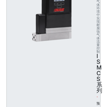
气
体
环
境
中
实
现
耐
腐
蚀
气
体
流
量
控
制
I
S
M
C
S
系
列
预