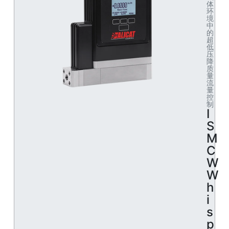
体
环
境
中
的
超
低
压
降
质
量
流
量
控
制
I
S
M
C
W
W
h
i
s
p