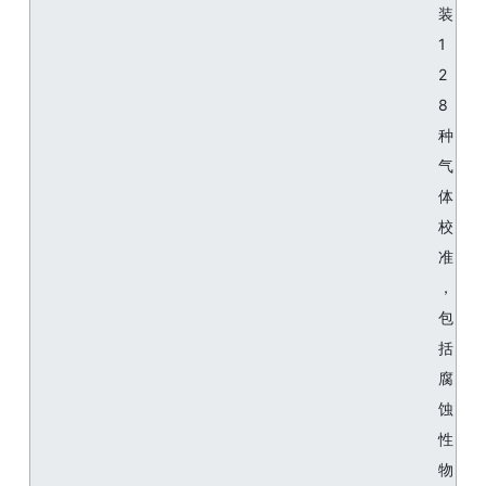
装
1
2
8
种
气
体
校
准
，
包
括
腐
蚀
性
物