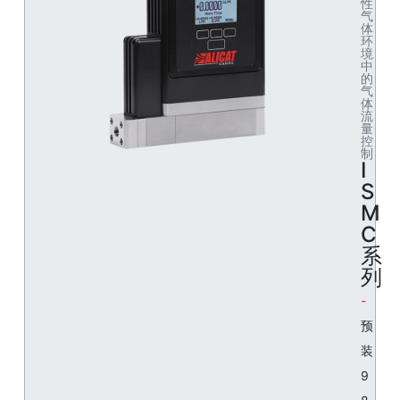
性
气
体
环
境
中
的
气
体
流
量
控
制
I
S
M
C
系
列
预
装
9