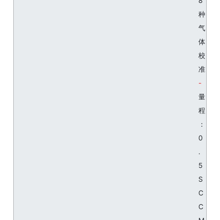
8
种
气
体
校
准
量
程
：
0
.
5
S
C
C