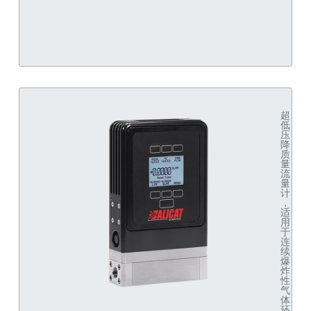
超
低
压
降
质
量
流
量
计
，
适
用
于
连
续
爆
炸
性
气
体
环