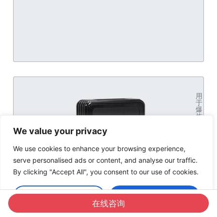
用
于
爆
炸
性
环
We value your privacy
境
的
We use cookies to enhance your browsing experience,
气
体
serve personalised ads or content, and analyse our traffic.
质
量
By clicking "Accept All", you consent to our use of cookies.
和
体
积
Customise
Accept All
流
在线咨询
量
计