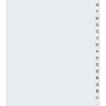
用
于
较
高
压
力
的
本
安
型
质
量
流
量
计