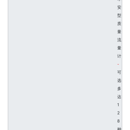
安
型
质
量
流
量
计
可
选
多
达
1
2
8
种