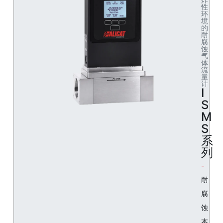
性
环
境
的
耐
腐
蚀
气
体
流
量
计
I
S
M
S
系
列
耐
腐
蚀
本