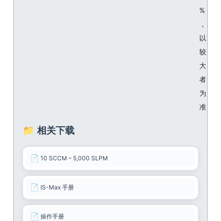
%
，
以
较
大
者
为
准
📁 相关下载
📄
10 SCCM – 5,000 SLPM
📄
IS-Max 手册
📄
操作手册