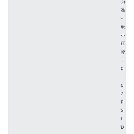
为
准
最
小
压
降
：
0
.
0
7
P
S
I
D