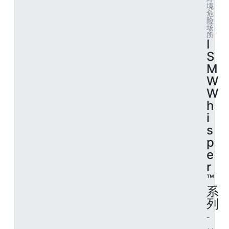
境
危
险
场
所
I
S
M
W
W
h
i
s
p
e
r
™
系
列