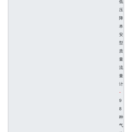
低
压
降
本
安
型
质
量
流
量
计
9
8
种
气