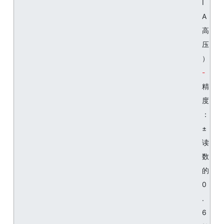
I
A
高
压
）
精
度
：
±
读
数
的
0
.
6