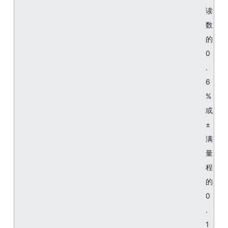
读
数
的
0
.
6
%
或
±
满
量
程
的
0
.
1