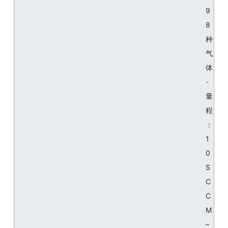
9
8
种
气
体
量
程
：
1
0
S
C
C
M
–