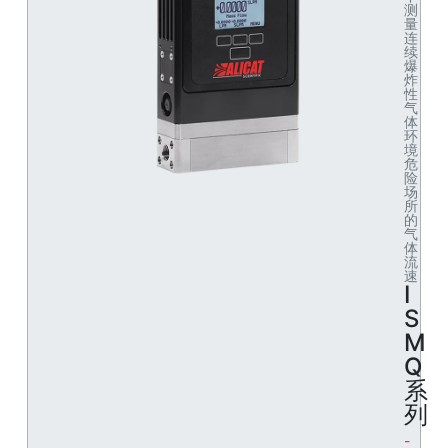
测
量
连
续
爆
炸
性
气
体
环
境
危
险
场
所
的
气
体
流
速
I
S
M
Q
系
列