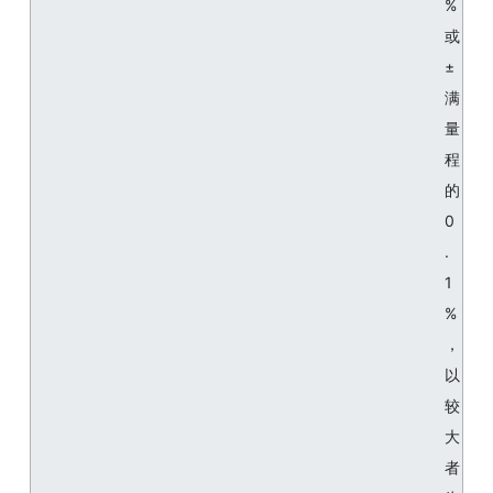
%
或
±
满
量
程
的
0
.
1
%
，
以
较
大
者