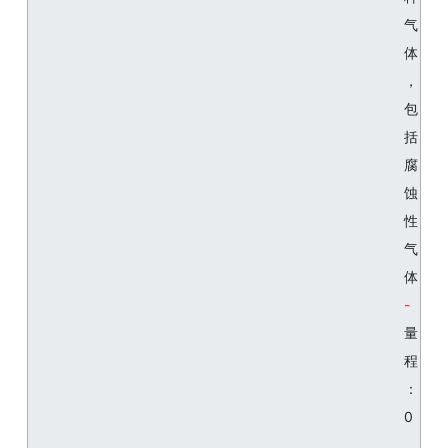
气
体
，
包
括
腐
蚀
性
气
体
量
程
：
0
.