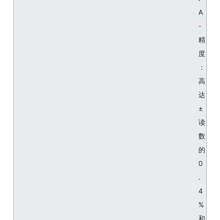
A
精
度
：
高
达
±
读
数
的
0
.
4
%
和