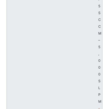
5
S
C
C
M
–
5
,
0
0
0
S
L
P
M