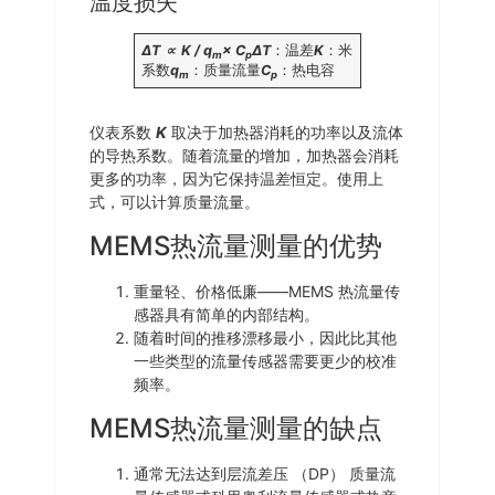
温度损失
ΔT ∝ K / q
× C
ΔT
：温差
K
：米
m
p
系数
q
：质量流量
C
：热电容
m
p
仪表系数
K
取决于加热器消耗的功率以及流体
的导热系数。随着流量的增加，加热器会消耗
更多的功率，因为它保持温差恒定。使用上
式，可以计算质量流量。
MEMS热流量测量的优势
重量轻、价格低廉——MEMS 热流量传
感器具有简单的内部结构。
随着时间的推移漂移最小，因此比其他
一些类型的流量传感器需要更少的校准
频率。
MEMS热流量测量的缺点
通常无法达到层流差压 （DP） 质量流