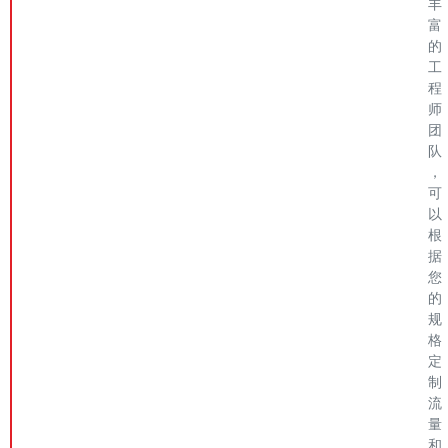
丰
富
的
工
程
师
团
队
，
可
以
根
据
您
的
规
格
定
制
流
量
和