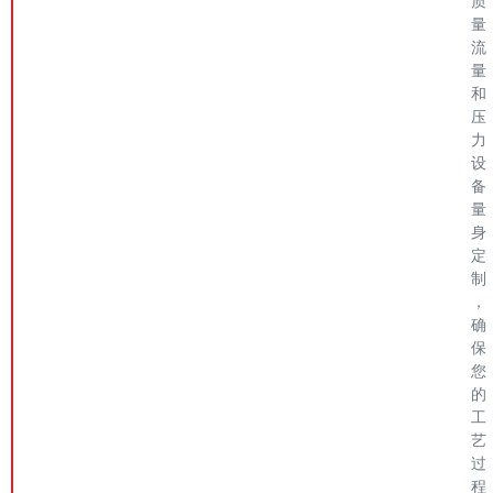
质
量
流
量
和
压
力
设
备
量
身
定
制
，
确
保
您
的
工
艺
过
程