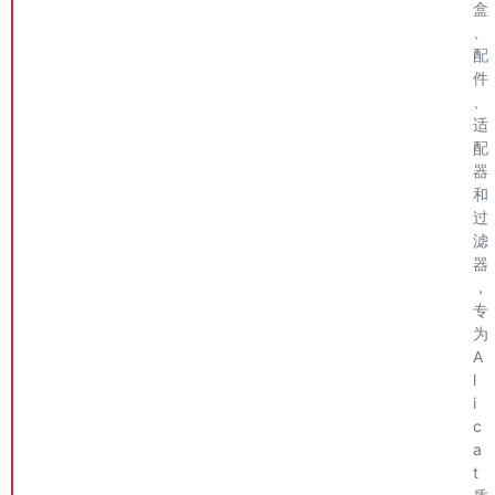
盒
、
配
件
、
适
配
器
和
过
滤
器
，
专
为
A
l
i
c
a
t