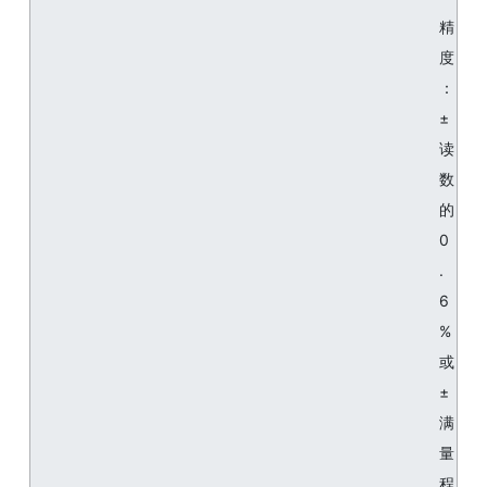
精
度
：
±
读
数
的
0
.
6
%
或
±
满
量
程