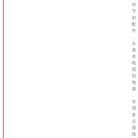
环
节
的
配
件
，
从
基
本
电
缆
到
电
源
、
专
用
多
点
接
线