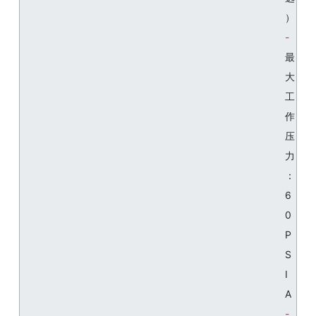
）
最
大
工
作
压
力
：
6
0
P
S
I
A