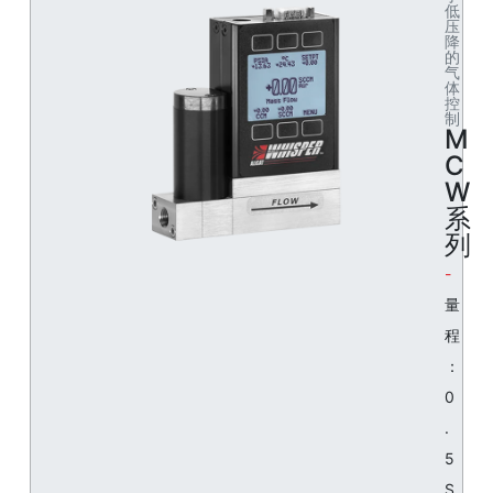
低
压
降
的
气
体
控
制
M
C
W
系
列
量
程
：
0
.
5
S