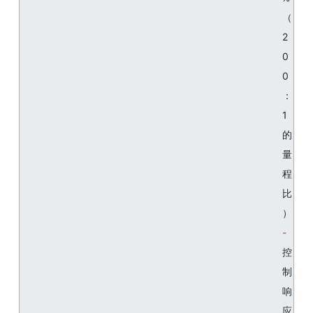
（
2
0
0
：
1
的
量
程
比
）
控
制
响
应