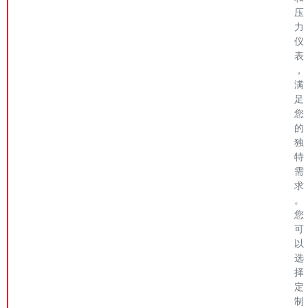
压
力
仪
表
，
满
足
您
的
独
特
需
求
。
您
可
以
选
择
定
制