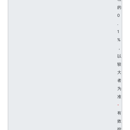
的
0
.
1
%
，
以
较
大
者
为
准
有
效
控