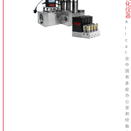
化
仪
器
A
l
i
c
a
t
在
中
国
有
多
处
办
公
室
和
经
验