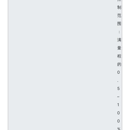
制
范
围
：
满
量
程
的
0
.
5
–
1
0
0
%