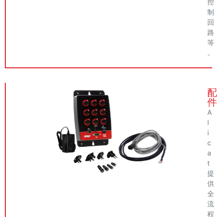
控
制
回
路
等
。
配
件
A
l
i
c
a
t
提
供
全
流
程