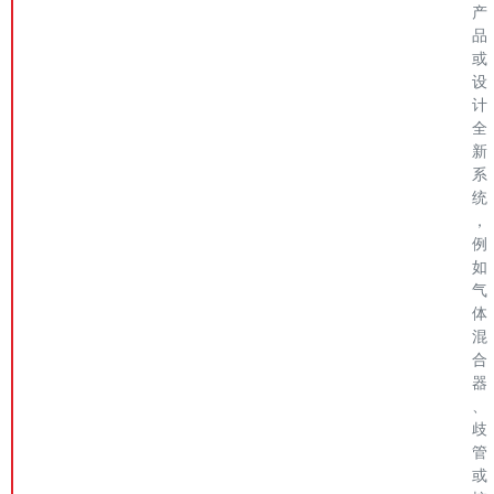
产
品
或
设
计
全
新
系
统
，
例
如
气
体
混
合
器
、
歧
管
或