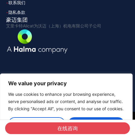
联系我们
隐私条款
豪迈集团
艾里卡特Alicat为沃迈（上海）机电有限公司子公司
We value your privacy
We use cookies to enhance your browsing experience,
serve personalised ads or content, and analyse our traffic.
By clicking "Accept All", you consent to our use of cookies.
Copyright 2026 © All rights Reserved 艾里卡特Alicat
Customise
Accept All
沪ICP备2020034859号
沪公网安备 31011202014319号
在线咨询