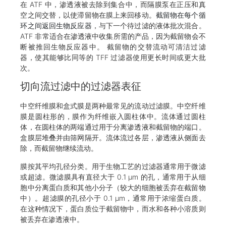
在 ATF 中，渗透液被去除到集合中，而隔膜泵在正压和真
空之间交替，以使滞留物在膜上来回移动。
截留物在每个循
环之间返回生物反应器
，与下一个待过滤的液体批次混合。
ATF 非常适合在渗透液中收集所需的产品，因为截留物会不
断被推回生物反应器中。 截留物的交替流动可清洁过滤
器，使其能够比同等的 TFF 过滤器使用更长时间或更大批
次。
切向流过滤中的过滤器表征
中空纤维膜和盒式膜是两种最常见的流动过滤膜。中空纤维
膜是圆柱形的，膜作为纤维嵌入圆柱体中。流体通过圆柱
体，在圆柱体的两端通过用于分离渗透液和截留物的端口。
盒膜层堆叠并由筛网隔开。流体流过各层，渗透液从侧面去
除，而截留物继续流动。
膜按其平均孔径分类。用于生物工艺的过滤器通常用于微滤
或超滤。微滤膜具有直径大于 0.1 μm 的孔，通常用于从细
胞中分离蛋白质和其他小分子（较大的细胞被丢弃在截留物
中）。超滤膜的孔径小于 0.1 μm，通常用于浓缩蛋白质。
在这种情况下，蛋白质位于截留物中，而水和各种小溶质则
被丢弃在渗透液中。