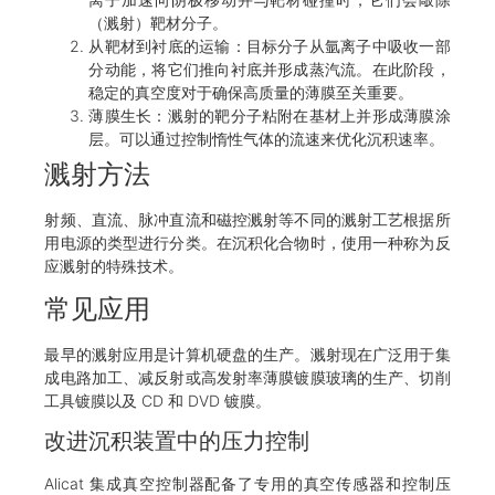
（溅射）靶材分子。
从靶材到衬底的运输：目标分子从氩离子中吸收一部
分动能，将它们推向衬底并形成蒸汽流。在此阶段，
稳定的真空度对于确保高质量的薄膜至关重要。
薄膜生长：溅射的靶分子粘附在基材上并形成薄膜涂
层。可以通过控制惰性气体的流速来优化沉积速率。
溅射方法
射频、直流、脉冲直流和磁控溅射等不同的溅射工艺根据所
用电源的类型进行分类。在沉积化合物时，使用一种称为反
应溅射的特殊技术。
常见应用
最早的溅射应用是计算机硬盘的生产。溅射现在广泛用于集
成电路加工、减反射或高发射率薄膜镀膜玻璃的生产、切削
工具镀膜以及 CD 和 DVD 镀膜。
改进沉积装置中的压力控制
Alicat 集成真空控制器配备了专用的真空传感器和控制压