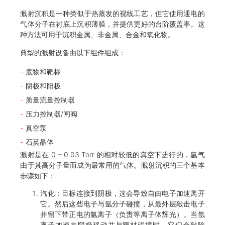
溅射沉积是一种类似于热蒸发的视线工艺，但它使用通电的
气体分子在衬底上沉积薄膜，并提供更好的台阶覆盖率。这
种方法可用于沉积金属、非金属、合金和氧化物。
典型的溅射设备由以下组件组成：
底物和靶标
阴极和阳极
质量流量控制器
压力控制器/闸阀
真空泵
石英晶体
溅射是在 0 – 0.03 Torr 的相对较低的真空下进行的，氩气
由于其高分子量而成为最常用的气体。溅射沉积的三个基本
步骤如下：
汽化：目标连接到阴极，这会导致自由电子加速离开
它。然后这些电子与氩分子碰撞，从最外层敲击电子
并留下带正电的氩离子（负责等离子体辉光）。当氩
离子加速向阴极移动并与靶材碰撞时，它们会敲除