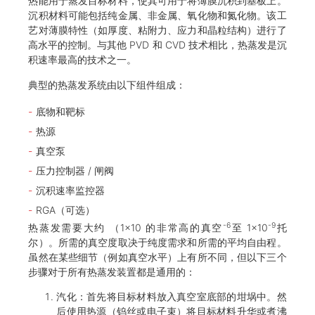
热能用于蒸发目标材料，使其可用于将薄膜沉积到基板上。
沉积材料可能包括纯金属、非金属、氧化物和氮化物。该工
艺对薄膜特性（如厚度、粘附力、应力和晶粒结构）进行了
高水平的控制。与其他 PVD 和 CVD 技术相比，热蒸发是沉
积速率最高的技术之一。
典型的热蒸发系统由以下组件组成：
底物和靶标
热源
真空泵
压力控制器 / 闸阀
沉积速率监控器
RGA（可选）
-6
-9
热蒸发需要大约 （1×10 的非常高的真空
至 1×10
托
尔）。所需的真空度取决于纯度需求和所需的平均自由程。
虽然在某些细节（例如真空水平）上有所不同，但以下三个
步骤对于所有热蒸发装置都是通用的：
汽化：首先将目标材料放入真空室底部的坩埚中。然
后使用热源（钨丝或电子束）将目标材料升华或煮沸