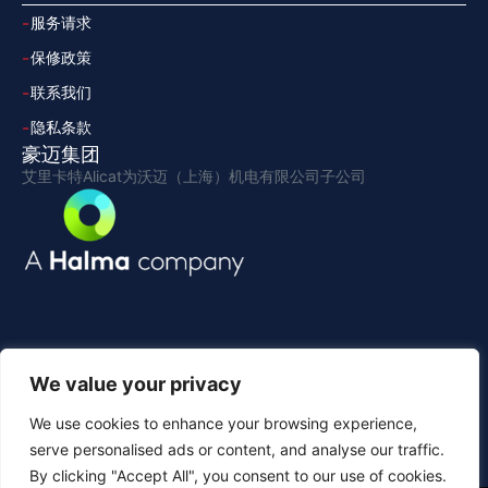
服务请求
保修政策
联系我们
隐私条款
豪迈集团
艾里卡特Alicat为沃迈（上海）机电有限公司子公司
We value your privacy
We use cookies to enhance your browsing experience,
serve personalised ads or content, and analyse our traffic.
By clicking "Accept All", you consent to our use of cookies.