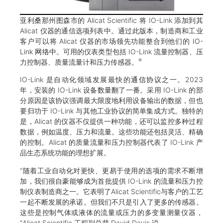
亚利桑那州图森市的 Alicat Scientific 将 IO-Link 添加到其
Alicat 仪器的通信选项列表中。通过此版本，制造商和工业
客户可以将 Alicat 仪器的市场领先功能整合到他们的
IO-
Link 网络中
。可用的仪表类型包括 IO-Link 流量控制器、压
®
力控制器、质量流量计和压力传感器。
IO-Link 是自动化领域发展最快的
通信协议
之一。2023
年，安装的 IO-Link 设备数量翻了一番。采用 IO-Link 的部
分原因是该协议强调最大限度地利用设备输出的数据，但也
要归功于 IO-Link 与其他工业协议的简单集成方式。独特的
是，Alicat 的仪器不仅提供一种功能，还可以监控多种过程
数据，例如温度、压力和流量。这些功能还包括灵活、精确
的控制。Alicat 的质量流量和压力控制器代表了 IO-Link 产
品生态系统功能的理想扩展。
“随着工业自动化对更快、更易于使用的选项的需求不断增
加，我们很自豪能够成为首批提供 IO-Link 的流量和压力控
制仪表制造商之一。它表明了Alicat Scientific与客户的工艺
一起不断发展的承诺。但我们不只是引入了更多的传感器。
这些是控制气体或液体的流量或压力的多变量测量仪器，
“Alicat Scientific 工程副总裁 David Davis 说。