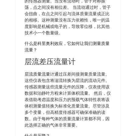
的传感器测量。当没有流动时，管子对称振
荡，点之间没有相位差。 当流动通过时，管子
会扭曲，在点之间引起与流体质量流量成正比
的相移。这种测量没有压力依赖性，唯一的温
度影响是机械或电子的，导致零位移，比其他
技术小一个数量级。
什么是科里奥利效应，它如何让我们测量质量
流量？
层流差压流量计
层流质量流量计通过
压差间接测量质量流量。
这些仪表包含将湍流转换为
层
流的流动元件。
传感器测量这些流量元件的压降，仪表使用该
数据和
泊静叶方程
来计算
体积流量
。 然后，仪
表借助考虑温度和压力的预载气体特性表将该
体积测量值转换为标准化质量流量。尽管涉及
多个变量，但高精度传感器可确保准确的读
数。由于每种气体的质量流量计算都不同，因
此选择正确的气体非常重要。
什么是压降？