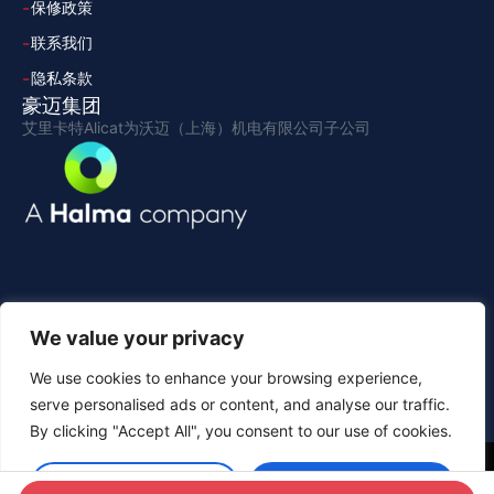
保修政策
联系我们
隐私条款
豪迈集团
艾里卡特Alicat为沃迈（上海）机电有限公司子公司
We value your privacy
We use cookies to enhance your browsing experience,
serve personalised ads or content, and analyse our traffic.
By clicking "Accept All", you consent to our use of cookies.
Copyright 2026 © All rights Reserved 艾里卡特Alicat
Customise
Accept All