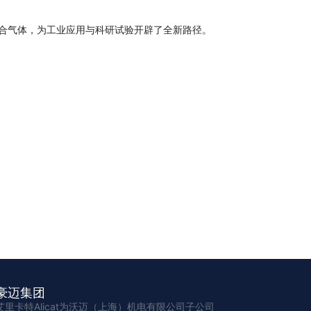
高精度混合气体，为工业应用与科研试验开辟了全新路径。
豪迈集团
艾里卡特Alicat为沃迈（上海）机电有限公司子公司