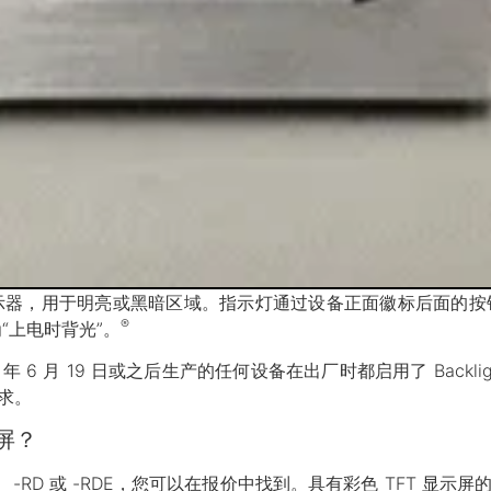
色显示器，用于明亮或黑暗区域。指示灯通过设备正面徽标后面的按钮打开/
®
“上电时背光”。
 月 19 日或之后生产的任何设备在出厂时都启用了 Backlight on Po
求。
屏？
D 或 -RDE，您可以在报价中找到。具有彩色 TFT 显示屏的设